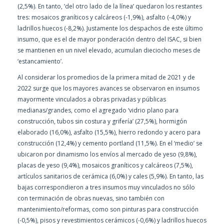
(2,5%). En tanto, ’del otro lado de la línea’ quedaron los restantes
tres: mosaicos graníticos y calcáreos (-1,9%), asfalto (-4,0%) y
ladrillos huecos (-8,2%). Justamente los despachos de este último
insumo, que es el de mayor ponderación dentro del ISAC, si bien
se mantienen en un nivel elevado, acumulan dieciocho meses de
‘estancamiento’.
Al considerar los promedios de la primera mitad de 2021 y de
2022 surge que los mayores avances se observaron en insumos
mayormente vinculados a obras privadas y públicas
medianas/grandes, como el agregado ‘vidrio plano para
construcción, tubos sin costura y grifería’ (27,5%), hormigón
elaborado (16,0%), asfalto (15,5%), hierro redondo y acero para
construcción (12,4%) y cemento portland (11,5%). En el ‘medio’ se
ubicaron por dinamismo los envíos al mercado de yeso (9,8%),
placas de yeso (9,4%), mosaicos graníticos y calcáreos (7,5%),
artículos sanitarios de cerámica (6,0%) y cales (5,9%). En tanto, las
bajas correspondieron a tres insumos muy vinculados no sólo
con terminación de obras nuevas, sino también con
mantenimiento/reformas, como son pinturas para construcción
(-0,5%), pisos y revestimientos cerámicos (-0,6%) y ladrillos huecos