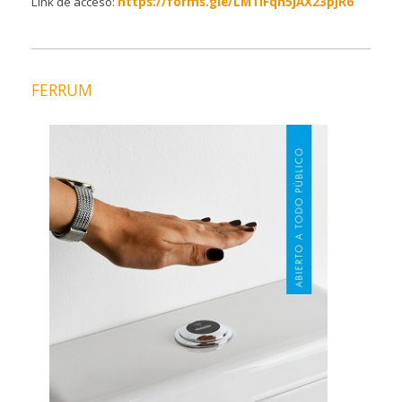
Link de acceso:
https://forms.gle/LMTiFqh5JAX23pJR6
FERRUM