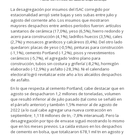
La desagregación por insumos del ISAC corregido por
estacionalidad arrojó siete bajas y seis subas entre julio y
agosto del corriente año. Los insumos que mostraron
mayores despachos entre ambos períodos fueron: artículos
sanitarios de cerámica (17,0%), yeso (6,5%), hierro redondo y
acero para construcción (4,1%), ladrillos huecos (3,5%), cales
(2,7%) y mosaicos graníticos y calcáreos (0,4%). Del otro lado
quedaron: placas de yeso (-0,5%), pinturas para construcción
(-1,1%), cemento Portland (-1,2%), pisos y revestimientos
cerámicos (-5,7%), el agregado ‘vidrio plano para
construcción, tubos sin costura y grifería’ (-8,2%), hormigón
elaborado (-12,9%) y asfalto (-28,3%). Ni el calendario
electoral logró revitalizar este año a los alicaídos despachos
de asfalto.
En lo que respecta al cemento Portland, cabe destacar que en
agosto se despacharon 1,2 millones de toneladas, volumen
que resultó inferior al de julio pasado (tal como se señaló en
el párrafo anterior) y también 1,5% menor al de agosto de
2022 (a lo cual cabe agregar una nueva contracción en
septiembre; 1,118 millones de tn, -7,8% interanual). Pero la
desagregación por tipo de envase siguió mostrando lo mismo
que en los meses previos. La caída estuvo en los despachos
de cemento en bolsa, que totalizaron 678,1 mil tn en agosto y