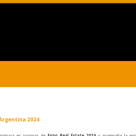
Argentina 2024
nstruya es sponsor de
Expo Real Estate 2024
y acompaña la expo