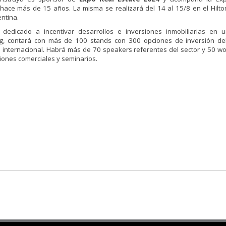
hace más de 15 años. La misma se realizará del 14 al 15/8 en el Hilt
entina.
 dedicado a incentivar desarrollos e inversiones inmobiliarias en
g, contará con más de 100 stands con 300 opciones de inversión del
e internacional. Habrá más de 70 speakers referentes del sector y 50 w
iones comerciales y seminarios.