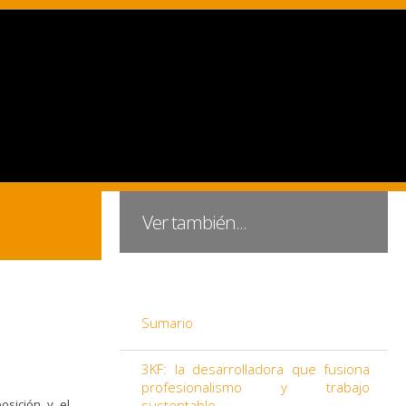
Ver también...
Sumario
3KF: la desarrolladora que fusiona
profesionalismo y trabajo
sición y el
sustentable