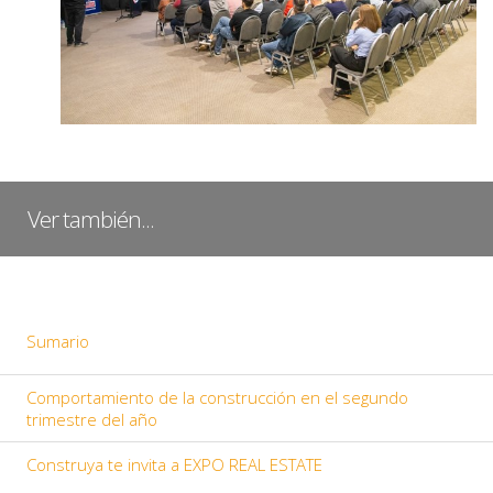
Ver también...
Sumario
Comportamiento de la construcción en el segundo
trimestre del año
Construya te invita a EXPO REAL ESTATE