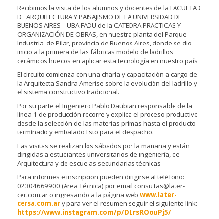
Recibimos la visita de los alumnos y docentes de la FACULTAD
DE ARQUITECTURA Y PAISAJISMO DE LA UNIVERSIDAD DE
BUENOS AIRES – UBA FADU de la CATEDRA PRACTICAS Y
ORGANIZACIÓN DE OBRAS, en nuestra planta del Parque
Industrial de Pilar, provincia de Buenos Aires, donde se dio
inicio a la primera de las fábricas modelo de ladrillos
cerámicos huecos en aplicar esta tecnología en nuestro país
El circuito comienza con una charla y capacitación a cargo de
la Arquitecta Sandra Amerise sobre la evolución del ladrillo y
el sistema constructivo tradicional.
Por su parte el Ingeniero Pablo Daubian responsable de la
línea 1 de producción recorre y explica el proceso productivo
desde la selección de las materias primas hasta el producto
terminado y embalado listo para el despacho.
Las visitas se realizan los sábados por la mañana y están
dirigidas a estudiantes universitarios de ingeniería, de
Arquitectura y de escuelas secundarias técnicas
Para informes e inscripción pueden dirigirse al teléfono:
02304669900 (Área Técnica) por email consultas@later-
cer.com.ar o ingresando a la página web
www.later-
cersa.com.ar
y para ver el resumen seguir el siguiente link:
https://www.instagram.com/p/DLrsROouPj5/