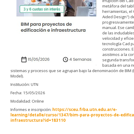
irrupción del Ca
metáfora del tabl
herramientas, el
Aided Design") d
progresivamente, 
manual. Ese cambi
de las indudable
velocidad y eficie
tecnología Cad pa
construcciones. E
asistimos a la co
segunda transfor
basada en una n
sistemas y procesos que se agrupan bajo la denominación de BIM (
Model).
Institución: UTN
Fecha: 15/05/2026
Modalidad: Online
Informes e inscripción:
https://sceu.frba.utn.edu.ar/e-
learning/detalle/curso/1347/bim-para-proyectos-de-edifica
infraestructura?id=183110