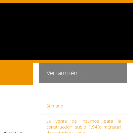
Ver también...
Sumario
La venta de insumos para la
construcción subió 1,94% mensual
ivado de los
desestacionalizada