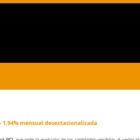
ó 1,94% mensual desestacionalizada
a (IC)
, que mide la evolución de las cantidades vendidas al sector pr