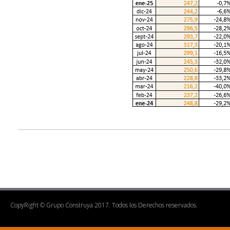
CopyRight © Grupo Construya 2017. Todos los Derechos reservados.