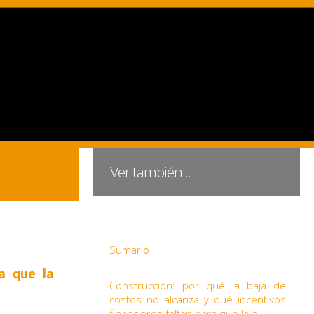
Ver también...
Sumario
ra que la
Construcción: por qué la baja de
costos no alcanza y qué incentivos
financieros faltan para que la a