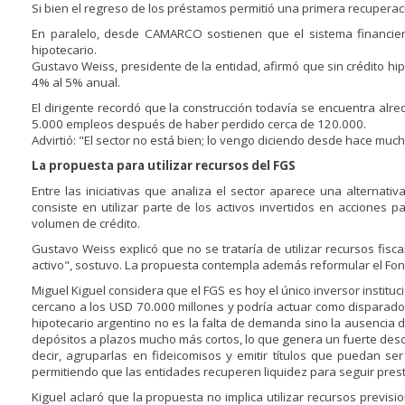
Si bien el regreso de los préstamos permitió una primera recuperac
En paralelo, desde CAMARCO sostienen que el sistema financier
hipotecario.
Gustavo Weiss, presidente de la entidad, afirmó que sin crédito hip
4% al 5% anual.
El dirigente recordó que la construcción todavía se encuentra al
5.000 empleos después de haber perdido cerca de 120.000.
Advirtió: "El sector no está bien; lo vengo diciendo desde hace much
La propuesta para utilizar recursos del FGS
Entre las iniciativas que analiza el sector aparece una alternati
consiste en utilizar parte de los activos invertidos en acciones 
volumen de crédito.
Gustavo Weiss explicó que no se trataría de utilizar recursos fisc
activo", sostuvo. La propuesta contempla además reformular el Fond
Miguel Kiguel considera que el FGS es hoy el único inversor institu
cercano a los USD 70.000 millones y podría actuar como disparador 
hipotecario argentino no es la falta de demanda sino la ausencia
depósitos a plazos mucho más cortos, lo que genera un fuerte descal
decir, agruparlas en fideicomisos y emitir títulos que puedan s
permitiendo que las entidades recuperen liquidez para seguir pres
Kiguel aclaró que la propuesta no implica utilizar recursos previsi