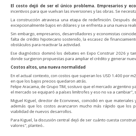
El costo dejó de ser el único problema. Empresarios y e
incentivos para que vuelvan las inversiones y las obras. Se necesita
La construcción atraviesa una etapa de redefinición. Después de
excepcionalmente bajos en dólares y se enfrenta a una nueva real
Sin embargo, empresarios, desarrolladores y economistas coincide
falta de crédito hipotecario sostenido, la escasez de financiamien
obstáculos para reactivar la actividad.
Ese diagnóstico dominó los debates en Expo Construir 2026 y ta
donde surgieron propuestas para ampliar el crédito y generar nue
Costos altos, una nueva normalidad
En el actual contexto, con costos que superan los USD 1.400 por m2
en que los bajos precios quedaron atrás.
Felipe Aracama, de Grupo TIM, sostuvo que el mercado argentino ya 
el mercado se equiparó a países limítrofes y eso no va a cambiar", 
Miguel Kiguel, director de Econviews, coincidió en que materiales 
además que los costos avanzaron mucho más rápido que los pre
viabilidad de nuevos desarrollos.
Para Kiguel, la discusión central dejó de ser cuánto cuesta constr
valores", planteó..