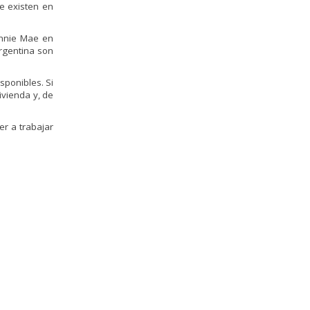
e existen en
annie Mae en
Argentina son
sponibles. Si
ivienda y, de
r a trabajar