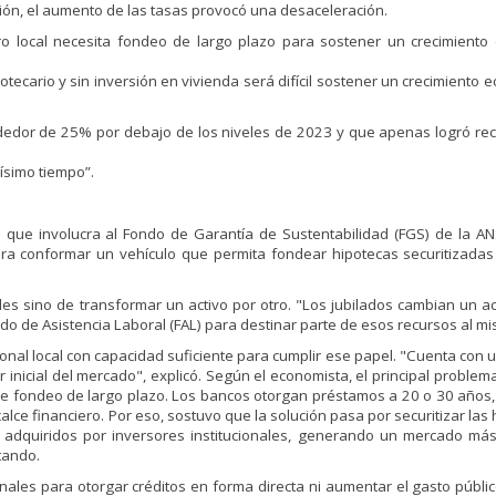
ión, el aumento de las tasas provocó una desaceleración.
o local necesita fondeo de largo plazo para sostener un crecimiento
otecario y sin inversión en vivienda será difícil sostener un crecimiento 
rededor de 25% por debajo de los niveles de 2023 y que apenas logró re
ísimo tiempo”.
va que involucra al Fondo de Garantía de Sustentabilidad (FGS) de la A
para conformar un vehículo que permita fondear hipotecas securitizadas
ales sino de transformar un activo por otro. "Los jubilados cambian un ac
o de Asistencia Laboral (FAL) para destinar parte de esos recursos al mi
cional local con capacidad suficiente para cumplir ese papel. "Cuenta con 
inicial del mercado", explicó. Según el economista, el principal problem
 de fondeo de largo plazo. Los bancos otorgan préstamos a 20 o 30 años
ce financiero. Por eso, sostuvo que la solución pasa por securitizar las 
er adquiridos por inversores institucionales, generando un mercado má
tando.
onales para otorgar créditos en forma directa ni aumentar el gasto público