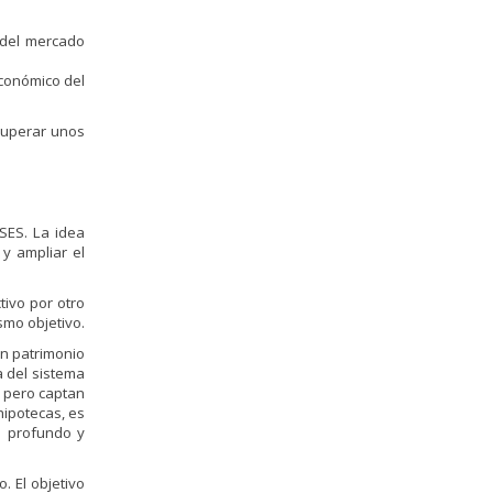
 del mercado
económico del
cuperar unos
NSES. La idea
 y ampliar el
tivo por otro
smo objetivo.
un patrimonio
a del sistema
, pero captan
hipotecas, es
s profundo y
. El objetivo