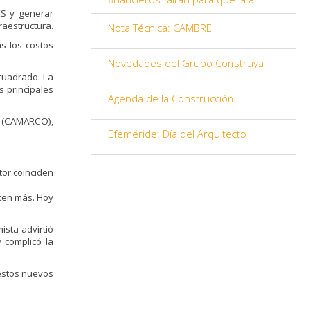
ES y generar
raestructura.
Nota Técnica: CAMBRE
s los costos
Novedades del Grupo Construya
cuadrado. La
s principales
Agenda de la Construcción
n (CAMARCO),
Efeméride: Día del Arquitecto
tor coinciden
sten más. Hoy
ista advirtió
 complicó la
 estos nuevos