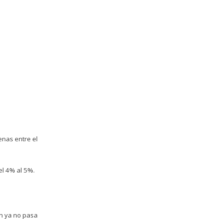
enas entre el
el 4% al 5%.
ón ya no pasa