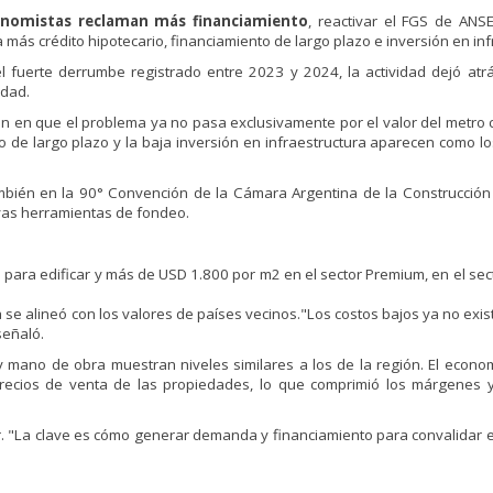
conomistas reclaman más financiamiento
, reactivar el FGS de ANS
 más crédito hipotecario, financiamiento de largo plazo e inversión en inf
l fuerte derrumbe registrado entre 2023 y 2024, la actividad dejó atrá
idad.
n en que el problema ya no pasa exclusivamente por el valor del metro 
to de largo plazo y la baja inversión en infraestructura aparecen como lo
mbién en la 90° Convención de la Cámara Argentina de la Construcció
vas herramientas de fondeo.
 para edificar y más de USD 1.800 por m2 en el sector Premium, en el sec
se alineó con los valores de países vecinos."Los costos bajos ya no exi
señaló.
y mano de obra muestran niveles similares a los de la región. El econom
cios de venta de las propiedades, lo que comprimió los márgenes y
uir. "La clave es cómo generar demanda y financiamiento para convalidar